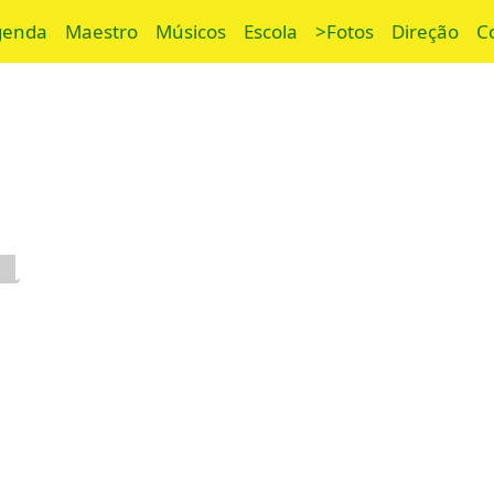
genda
Maestro
Músicos
Escola
>Fotos
Direção
C